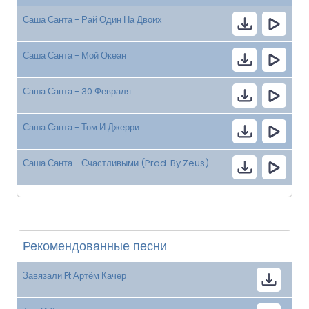
Саша Санта - Рай Один На Двоих
Саша Санта - Мой Океан
Саша Санта - 30 Февраля
Саша Санта - Том И Джерри
Саша Санта - Счастливыми (Prod. By Zeus)
Рекомендованные песни
Завязали Ft Артём Качер