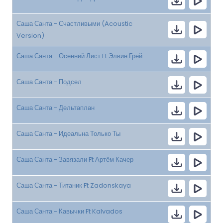
Саша Санта - Счастливыми (Acoustic
Version)
Саша Санта - Осенний Лист Ft Элвин Грей
Саша Санта - Подсел
Саша Санта - Дельтаплан
Саша Санта - Идеальна Только Ты
Саша Санта - Завязали Ft Артём Качер
Саша Санта - Титаник Ft Zadonskaya
Саша Санта - Кавычки Ft Kalvados