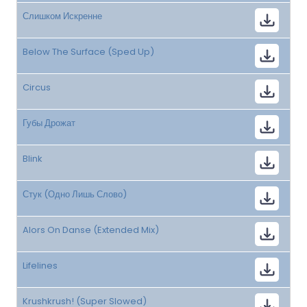
Слишком Искренне
Below The Surface (Sped Up)
Circus
Губы Дрожат
Blink
Стук (Одно Лишь Слово)
Alors On Danse (Extended Mix)
Lifelines
Krushkrush! (Super Slowed)