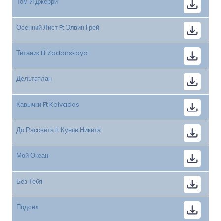
Том И Джерри
Осенний Лист Ft Элвин Грей
Титаник Ft Zadonskaya
Дельтаплан
Кавычки Ft Kalvados
До Рассвета ft Кунов Никита
Мой Океан
Без Тебя
Подсел